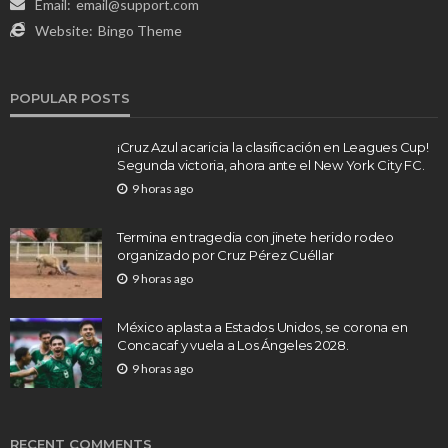
Email:
email@support.com
Website:
Bingo Theme
POPULAR POSTS
¡Cruz Azul acaricia la clasificación en Leagues Cup!
Segunda victoria, ahora ante el New York City FC.
9 horas ago
Termina en tragedia con jinete herido rodeo
organizado por Cruz Pérez Cuéllar
9 horas ago
México aplasta a Estados Unidos, se corona en
Concacaf y vuela a Los Ángeles 2028.
9 horas ago
RECENT COMMENTS