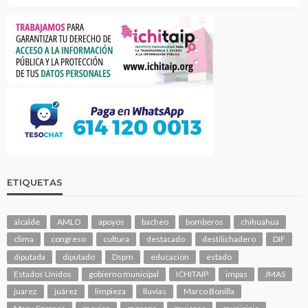
ETIQUETAS
alcalde
AMLO
apoyos
bacheo
bomberos
chihuahua
clima
congreso
cultura
destacado
destilichadero
DIF
diputada
diputado
Dspm
educacion
estado
Estados Unidos
gobierno municipal
ICHITAIP
impas
JMAS
juarez
juárez
limpieza
lluvias
Marco Bonilla