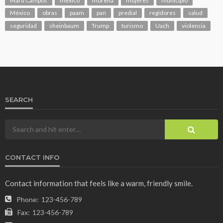
Maru Campos
mexico
morena
mujeres
municipio
México
obras
paam
pan
predial
regidores
salud
seguridad
sheinbaum
Trump
turismo
Uach
violencia
SEARCH
CONTACT INFO
Contact information that feels like a warm, friendly smile.
Phone:
123-456-789
Fax:
123-456-789