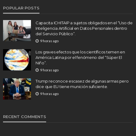
POPULAR POSTS
Capacita ICHITAIP a sujetos obligados en el “Uso de
Inteligencia Artificial en Datos Personales dentro
del Servicio Público”.
9 horas ago
Los graves efectos que los científicos temen en
América Latina por el fenómeno del “Súper El
Niño”.
9 horas ago
Trump reconoce escasez de algunas armas pero
dice que EU tiene munición suficiente.
9 horas ago
RECENT COMMENTS