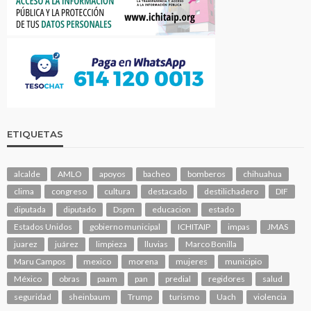
ETIQUETAS
alcalde
AMLO
apoyos
bacheo
bomberos
chihuahua
clima
congreso
cultura
destacado
destilichadero
DIF
diputada
diputado
Dspm
educacion
estado
Estados Unidos
gobierno municipal
ICHITAIP
impas
JMAS
juarez
juárez
limpieza
lluvias
Marco Bonilla
Maru Campos
mexico
morena
mujeres
municipio
México
obras
paam
pan
predial
regidores
salud
seguridad
sheinbaum
Trump
turismo
Uach
violencia