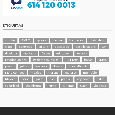
ETIQUETAS
alcalde
AMLO
apoyos
bacheo
bomberos
chihuahua
clima
congreso
cultura
destacado
destilichadero
DIF
diputada
diputado
Dspm
educacion
estado
Estados Unidos
gobierno municipal
ICHITAIP
impas
JMAS
juarez
juárez
limpieza
lluvias
Marco Bonilla
Maru Campos
mexico
morena
mujeres
municipio
México
obras
paam
pan
predial
regidores
salud
seguridad
sheinbaum
Trump
turismo
Uach
violencia