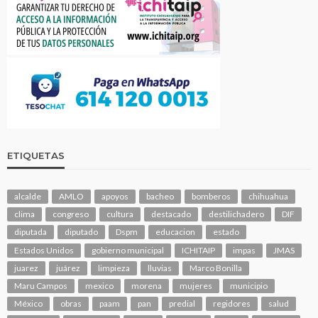
ETIQUETAS
alcalde
AMLO
apoyos
bacheo
bomberos
chihuahua
clima
congreso
cultura
destacado
destilichadero
DIF
diputada
diputado
Dspm
educacion
estado
Estados Unidos
gobierno municipal
ICHITAIP
impas
JMAS
juarez
juárez
limpieza
lluvias
Marco Bonilla
Maru Campos
mexico
morena
mujeres
municipio
México
obras
paam
pan
predial
regidores
salud