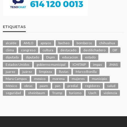
ETIQUETAS
alcalde
AMLO
apoyos
bacheo
bomberos
chihuahua
clima
congreso
cultura
destacado
destilichadero
DIF
diputada
diputado
Dspm
educacion
estado
Estados Unidos
gobierno municipal
ICHITAIP
impas
JMAS
juarez
juárez
limpieza
lluvias
Marco Bonilla
Maru Campos
mexico
morena
mujeres
municipio
México
obras
paam
pan
predial
regidores
salud
seguridad
sheinbaum
Trump
turismo
Uach
violencia