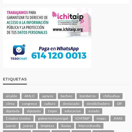
ETIQUETAS
alcalde
AMLO
apoyos
bacheo
bomberos
chihuahua
clima
congreso
cultura
destacado
destilichadero
DIF
diputada
diputado
Dspm
educacion
estado
Estados Unidos
gobierno municipal
ICHITAIP
impas
JMAS
juarez
juárez
limpieza
lluvias
Marco Bonilla