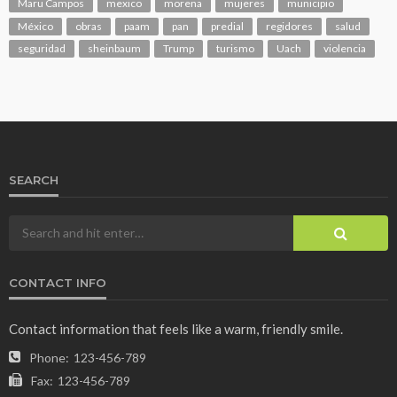
Maru Campos
mexico
morena
mujeres
municipio
México
obras
paam
pan
predial
regidores
salud
seguridad
sheinbaum
Trump
turismo
Uach
violencia
SEARCH
CONTACT INFO
Contact information that feels like a warm, friendly smile.
Phone:
123-456-789
Fax:
123-456-789