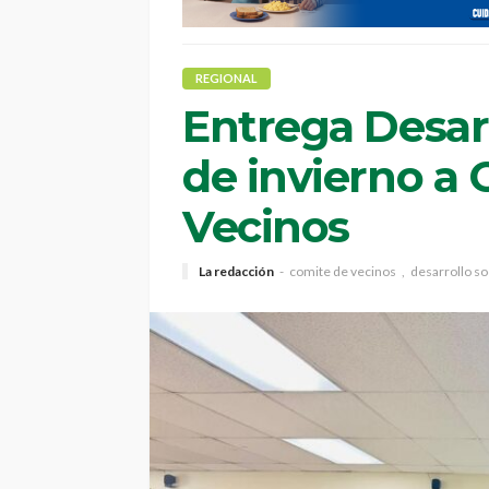
REGIONAL
Entrega Desarr
de invierno a 
Vecinos
La redacción
comite de vecinos
desarrollo so