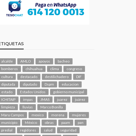
ETIQUETAS
alcalde
AMLO
apoyos
bacheo
bomberos
chihuahua
clima
congreso
cultura
destacado
destilichadero
DIF
diputada
diputado
Dspm
educacion
estado
Estados Unidos
gobierno municipal
ICHITAIP
impas
JMAS
juarez
juárez
limpieza
lluvias
Marco Bonilla
Maru Campos
mexico
morena
mujeres
municipio
México
obras
paam
pan
predial
regidores
salud
seguridad