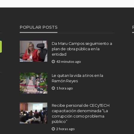
POPULAR POSTS
Da Maru Campos seguimiento a
plan de obra pública en la
entidad
43 minutos ago
Le quitan la vida a tiros en la
Ramón Reyes
1 hora ago
Recibe personal de CECyTECH
capacitación denominada “La
corrupción como problema
público”
2 horas ago