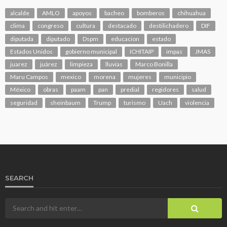
alcalde
AMLO
apoyos
bacheo
bomberos
chihuahua
clima
congreso
cultura
destacado
destilichadero
DIF
diputada
diputado
Dspm
educacion
estado
Estados Unidos
gobierno municipal
ICHITAIP
impas
JMAS
juarez
juárez
limpieza
lluvias
Marco Bonilla
Maru Campos
mexico
morena
mujeres
municipio
México
obras
paam
pan
predial
regidores
salud
seguridad
sheinbaum
Trump
turismo
Uach
violencia
SEARCH