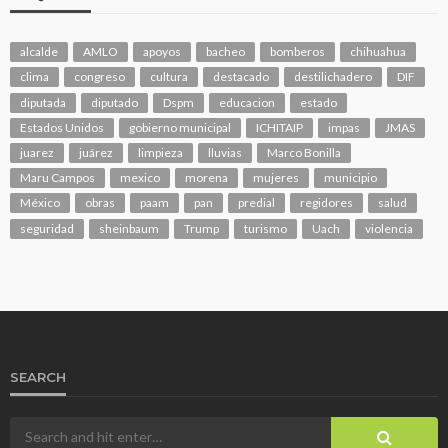
alcalde
AMLO
apoyos
bacheo
bomberos
chihuahua
clima
congreso
cultura
destacado
destilichadero
DIF
diputada
diputado
Dspm
educacion
estado
Estados Unidos
gobierno municipal
ICHITAIP
impas
JMAS
juarez
juárez
limpieza
lluvias
Marco Bonilla
Maru Campos
mexico
morena
mujeres
municipio
México
obras
paam
pan
predial
regidores
salud
seguridad
sheinbaum
Trump
turismo
Uach
violencia
SEARCH