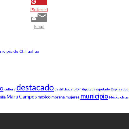
Pinterest
Email
unicipio de Chihuahua
destacado
so
cultura
Dspm
destilichadero
DIF
diputada
diputado
educ
municipio
Maru Campos
illa
mexico
morena
mujeres
obras
México