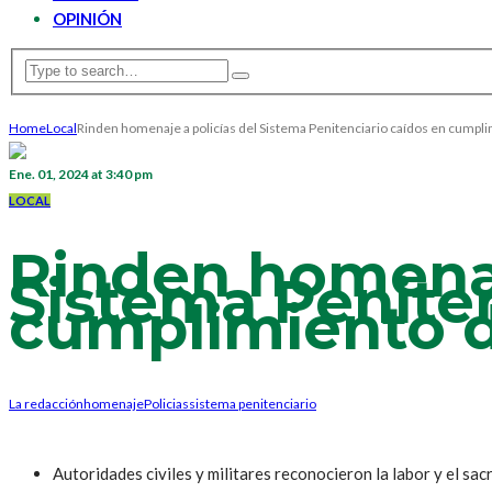
OPINIÓN
Home
Local
Rinden homenaje a policías del Sistema Penitenciario caídos en cumpl
Ene. 01, 2024 at 3:40 pm
LOCAL
Rinden homenaj
Sistema Peniten
cumplimiento d
La redacción
homenaje
Policias
sistema penitenciario
Autoridades civiles y militares reconocieron la labor y el sacr