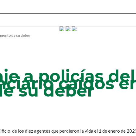
imiento de su deber
e a policías del
ciario caídos e
e su deber
ificio, de los diez agentes que perdieron la vida el 1 de enero de 2023