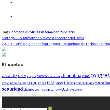
Tags :
homenaje
Policias
sistema penitenciario
Entrega OTV uniformes nuevos a choferes del Bowi
2023: Un año de grandes logros para la seguridad de todos en el m
Etiquetas
congre
alcalde
chihuahua
bacheo
clima
AMLO
apoyos
bomberos
Marco Bon
juarez
juárez
impas
JMAS
limpieza
lluvias
gobierno municipal
ICHITAIP
seguridad
Trump
Uach
sheinbaum
violencia
turismo
Search