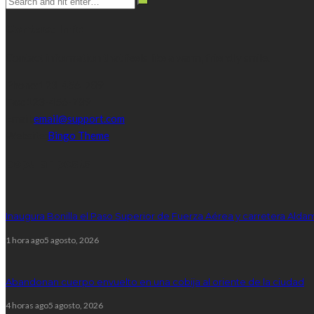
Contact Info
Contact information that feels like a warm, friendly smile.
Phone:
123-456-789
Fax:
123-456-789
Email:
email@support.com
Website:
Bingo Theme
popular posts
Inaugura Bonilla el Paso Superior de Fuerza Aérea y carretera Alda
1 hora ago
5 agosto, 2026
Abandonan cuerpo envuelto en una cobija al oriente de la ciudad
4 horas ago
5 agosto, 2026