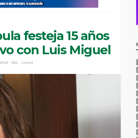
la festeja 15 años
uvo con Luis Miguel
elsol
hijo
Luismi