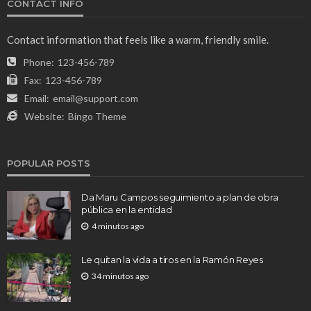
CONTACT INFO
Contact information that feels like a warm, friendly smile.
Phone:
123-456-789
Fax:
123-456-789
Email:
email@support.com
Website:
Bingo Theme
POPULAR POSTS
Da Maru Campos seguimiento a plan de obra
pública en la entidad
4 minutos ago
Le quitan la vida a tiros en la Ramón Reyes
34 minutos ago