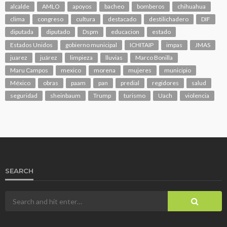
alcalde
AMLO
apoyos
bacheo
bomberos
chihuahua
clima
congreso
cultura
destacado
destilichadero
DIF
diputada
diputado
Dspm
educacion
estado
Estados Unidos
gobierno municipal
ICHITAIP
impas
JMAS
juarez
juárez
limpieza
lluvias
Marco Bonilla
Maru Campos
mexico
morena
mujeres
municipio
México
obras
paam
pan
predial
regidores
salud
seguridad
sheinbaum
Trump
turismo
Uach
violencia
SEARCH