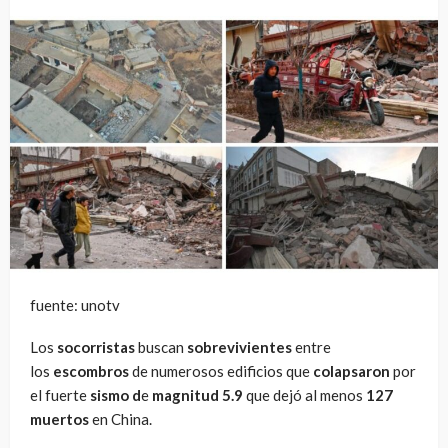
fuente: unotv
Los
socorristas
buscan
sobrevivientes
entre
los
escombros
de numerosos edificios que
colapsaron
por
el fuerte
sismo d
e
magnitud 5.9
que dejó al menos
127
muertos
en China.