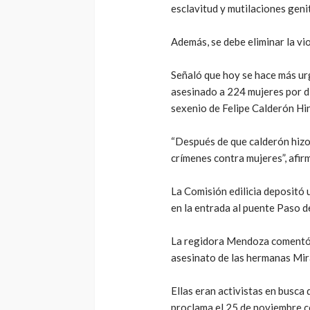
esclavitud y mutilaciones geni
Además, se debe eliminar la vi
Señaló que hoy se hace más urg
asesinado a 224 mujeres por di
sexenio de Felipe Calderón Hi
“Después de que calderón hizo
crímenes contra mujeres”, afir
La Comisión edilicia depositó 
en la entrada al puente Paso d
La regidora Mendoza comentó q
asesinato de las hermanas Mir
Ellas eran activistas en busca 
proclama el 25 de noviembre c