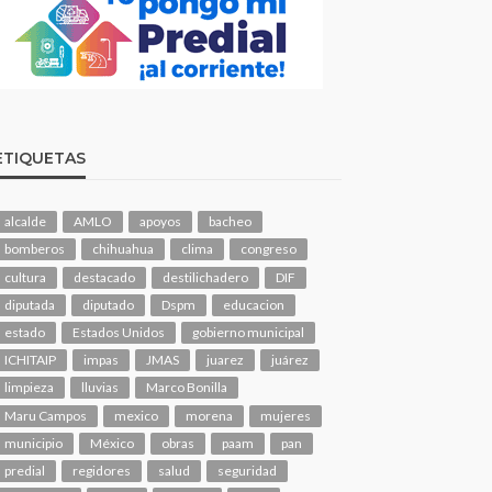
ETIQUETAS
alcalde
AMLO
apoyos
bacheo
bomberos
chihuahua
clima
congreso
cultura
destacado
destilichadero
DIF
diputada
diputado
Dspm
educacion
estado
Estados Unidos
gobierno municipal
ICHITAIP
impas
JMAS
juarez
juárez
limpieza
lluvias
Marco Bonilla
Maru Campos
mexico
morena
mujeres
municipio
México
obras
paam
pan
predial
regidores
salud
seguridad