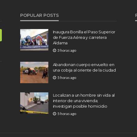
POPULAR POSTS
Inaugura Bonilla el Paso Superior
de Fuerza Aérea y carretera
Aldama
3 horas ago
Abandonan cuerpo envuelto en
una cobija al oriente de la ciudad
5 horas ago
Localizan a un hombre sin vida al
interior de una vivienda;
investigan posible homicidio
5 horas ago