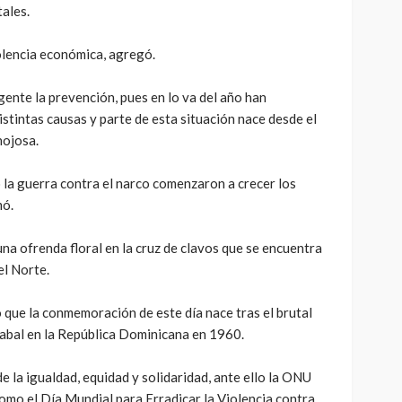
tales.
olencia económica, agregó.
ente la prevención, pues en lo va del año han
stintas causas y parte de esta situación nace desde el
nojosa.
 la guerra contra el narco comenzaron a crecer los
mó.
una ofrenda floral en la cruz de clavos que se encuentra
el Norte.
ue la conmemoración de este día nace tras el brutal
abal en la República Dominicana en 1960.
de la igualdad, equidad y solidaridad, ante ello la ONU
omo el Día Mundial para Erradicar la Violencia contra