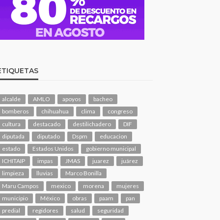
ETIQUETAS
alcalde
AMLO
apoyos
bacheo
bomberos
chihuahua
clima
congreso
cultura
destacado
destilichadero
DIF
diputada
diputado
Dspm
educacion
estado
Estados Unidos
gobierno municipal
ICHITAIP
impas
JMAS
juarez
juárez
limpieza
lluvias
Marco Bonilla
Maru Campos
mexico
morena
mujeres
municipio
México
obras
paam
pan
predial
regidores
salud
seguridad