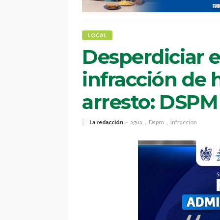
LOCAL
Desperdiciar e
infracción de
arresto: DSPM
La redacción
agua
Dspm
infraccion