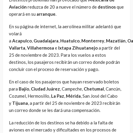
Aviación
reduzca de 20 a nueve el número de
destinos
que
operará en su
arranque
.
En su página de internet, la aerolínea militar adelantó que
volará
a
Acapulco
,
Guadalajara
,
Huatulco
,
Monterrey
,
Mazatlán
,
Oa
Vallarta
,
Villahermosa
e
Ixtapa Zihuatanejo
a partir del
25 de noviembre de 2023. Para los vuelos a estos
destinos, los pasajeros recibirán un correo donde podrán
concluir con el proceso de reservación y pago.
En el caso de los pasajeros que hayan reservado boletos
para
Bajío
,
Ciudad Juárez
, Campeche,
Chetumal
, Cancún,
Cozumel, Hermosillo,
La Paz
,
Mérida
, San José del Cabo
y
Tijuana
, a partir del 25 de noviembre de 2023 recibirán
un correo donde se les dará una compensación.
La reducción de los destinos se ha debido a la falta de
aviones en el mercado y dificultades en los procesos de