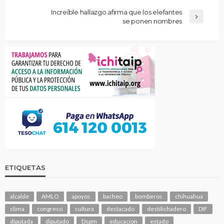
Increíble hallazgo afirma que los elefantes
se ponen nombres
ETIQUETAS
alcalde
AMLO
apoyos
bacheo
bomberos
chihuahua
clima
congreso
cultura
destacado
destilichadero
DIF
diputada
diputado
Dspm
educacion
estado