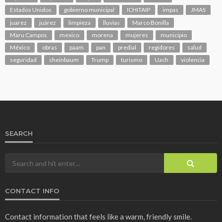
Estados Unidos
gobierno municipal
ICHITAIP
impas
JMAS
juarez
juárez
limpieza
lluvias
Marco Bonilla
Maru Campos
mexico
morena
mujeres
municipio
México
obras
paam
pan
predial
regidores
salud
seguridad
sheinbaum
Trump
turismo
Uach
violencia
SEARCH
CONTACT INFO
Contact information that feels like a warm, friendly smile.