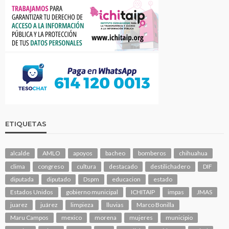
ETIQUETAS
alcalde
AMLO
apoyos
bacheo
bomberos
chihuahua
clima
congreso
cultura
destacado
destilichadero
DIF
diputada
diputado
Dspm
educacion
estado
Estados Unidos
gobierno municipal
ICHITAIP
impas
JMAS
juarez
juárez
limpieza
lluvias
Marco Bonilla
Maru Campos
mexico
morena
mujeres
municipio