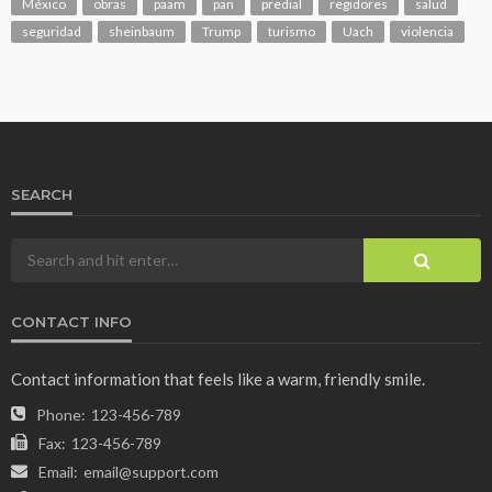
México
obras
paam
pan
predial
regidores
salud
seguridad
sheinbaum
Trump
turismo
Uach
violencia
SEARCH
CONTACT INFO
Contact information that feels like a warm, friendly smile.
Phone:
123-456-789
Fax:
123-456-789
Email:
email@support.com