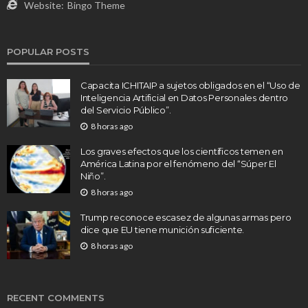
Website:
Bingo Theme
POPULAR POSTS
Capacita ICHITAIP a sujetos obligados en el “Uso de
Inteligencia Artificial en Datos Personales dentro
del Servicio Público”.
8 horas ago
Los graves efectos que los científicos temen en
América Latina por el fenómeno del “Súper El
Niño”.
8 horas ago
Trump reconoce escasez de algunas armas pero
dice que EU tiene munición suficiente.
8 horas ago
RECENT COMMENTS