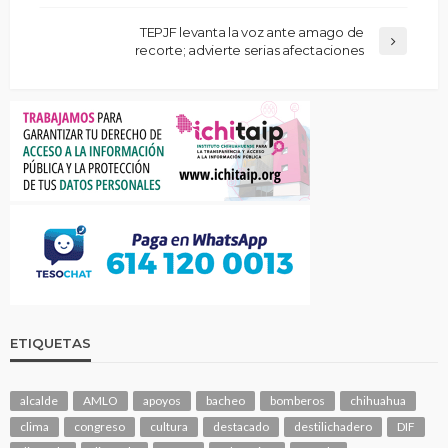
TEPJF levanta la voz ante amago de
recorte; advierte serias afectaciones
ETIQUETAS
alcalde
AMLO
apoyos
bacheo
bomberos
chihuahua
clima
congreso
cultura
destacado
destilichadero
DIF