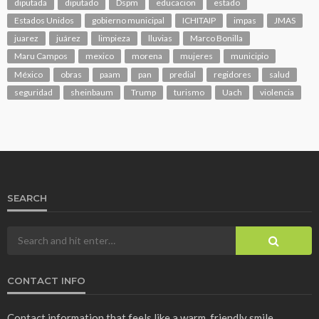
diputada
diputado
Dspm
educacion
estado
Estados Unidos
gobierno municipal
ICHITAIP
impas
JMAS
juarez
juárez
limpieza
lluvias
Marco Bonilla
Maru Campos
mexico
morena
mujeres
municipio
México
obras
paam
pan
predial
regidores
salud
seguridad
sheinbaum
Trump
turismo
Uach
violencia
SEARCH
CONTACT INFO
Contact information that feels like a warm, friendly smile.