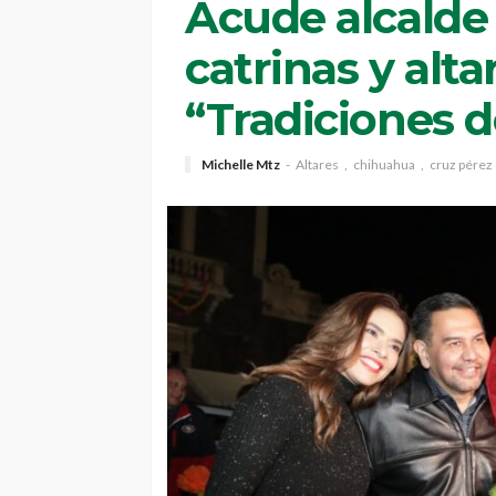
Acude alcalde
catrinas y alta
“Tradiciones d
Michelle Mtz
Altares
chihuahua
cruz pérez 