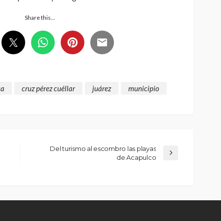
Share this…
ua
cruz pérez cuéllar
juárez
municipio
Del turismo al escombro las playas
de Acapulco