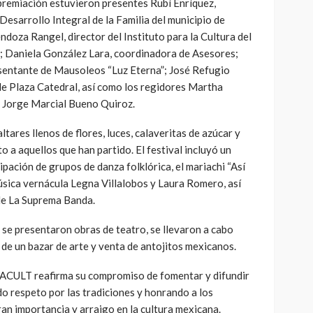
premiación estuvieron presentes Rubí Enríquez,
Desarrollo Integral de la Familia del municipio de
doza Rangel, director del Instituto para la Cultura del
; Daniela González Lara, coordinadora de Asesores;
esentante de Mausoleos “Luz Eterna”; José Refugio
de Plaza Catedral, así como los regidores Martha
 Jorge Marcial Bueno Quiroz.
tares llenos de flores, luces, calaveritas de azúcar y
o a aquellos que han partido. El festival incluyó un
ipación de grupos de danza folklórica, el mariachi “Así
úsica vernácula Legna Villalobos y Laura Romero, así
de La Suprema Banda.
 se presentaron obras de teatro, se llevaron a cabo
o de un bazar de arte y venta de antojitos mexicanos.
IPACULT reafirma su compromiso de fomentar y difundir
ndo respeto por las tradiciones y honrando a los
ran importancia y arraigo en la cultura mexicana.