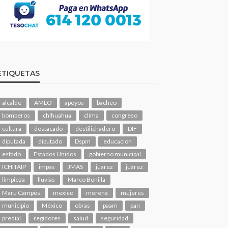
ETIQUETAS
alcalde
AMLO
apoyos
bacheo
bomberos
chihuahua
clima
congreso
cultura
destacado
destilichadero
DIF
diputada
diputado
Dspm
educacion
estado
Estados Unidos
gobierno municipal
ICHITAIP
impas
JMAS
juarez
juárez
limpieza
lluvias
Marco Bonilla
Maru Campos
mexico
morena
mujeres
municipio
México
obras
paam
pan
predial
regidores
salud
seguridad