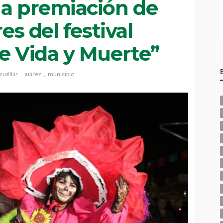
 a premiación de
res del festival
e Vida y Muerte”
cuéllar
juárez
municipio