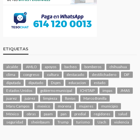
ETIQUETAS
alcalde
AMLO
apoyos
bacheo
bomberos
chihuahua
clima
congreso
cultura
destacado
destilichadero
DIF
diputada
diputado
Dspm
educacion
estado
Estados Unidos
gobierno municipal
ICHITAIP
impas
JMAS
juarez
juárez
limpieza
lluvias
Marco Bonilla
Maru Campos
mexico
morena
mujeres
municipio
México
obras
paam
pan
predial
regidores
salud
seguridad
sheinbaum
Trump
turismo
Uach
violencia