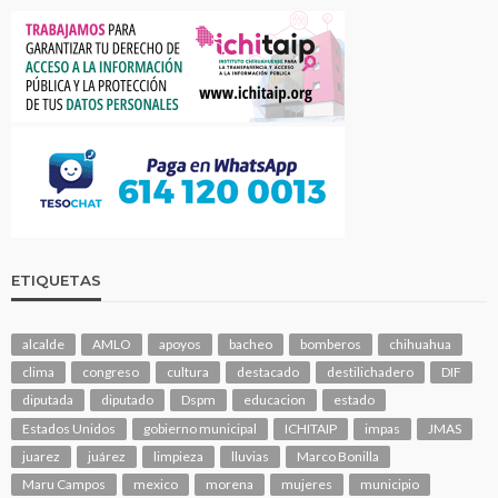
ETIQUETAS
alcalde
AMLO
apoyos
bacheo
bomberos
chihuahua
clima
congreso
cultura
destacado
destilichadero
DIF
diputada
diputado
Dspm
educacion
estado
Estados Unidos
gobierno municipal
ICHITAIP
impas
JMAS
juarez
juárez
limpieza
lluvias
Marco Bonilla
Maru Campos
mexico
morena
mujeres
municipio