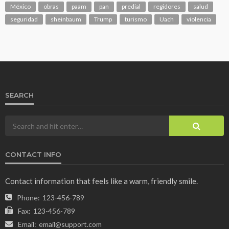
México
obras
paam
pan
predial
regidores
salud
seguridad
sheinbaum
Trump
turismo
Uach
violencia
SEARCH
CONTACT INFO
Contact information that feels like a warm, friendly smile.
Phone:
123-456-789
Fax:
123-456-789
Email:
email@support.com