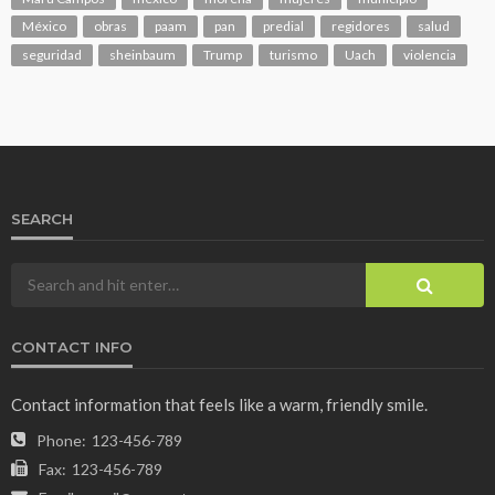
México
obras
paam
pan
predial
regidores
salud
seguridad
sheinbaum
Trump
turismo
Uach
violencia
SEARCH
CONTACT INFO
Contact information that feels like a warm, friendly smile.
Phone:
123-456-789
Fax:
123-456-789