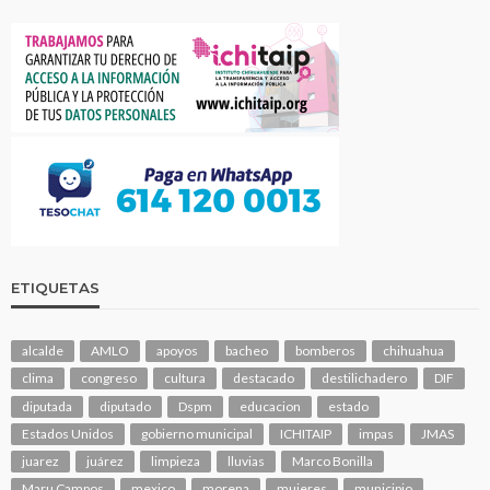
ETIQUETAS
alcalde
AMLO
apoyos
bacheo
bomberos
chihuahua
clima
congreso
cultura
destacado
destilichadero
DIF
diputada
diputado
Dspm
educacion
estado
Estados Unidos
gobierno municipal
ICHITAIP
impas
JMAS
juarez
juárez
limpieza
lluvias
Marco Bonilla
Maru Campos
mexico
morena
mujeres
municipio