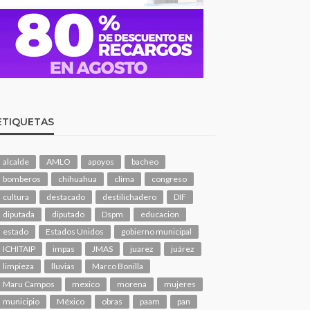
ETIQUETAS
alcalde
AMLO
apoyos
bacheo
bomberos
chihuahua
clima
congreso
cultura
destacado
destilichadero
DIF
diputada
diputado
Dspm
educacion
estado
Estados Unidos
gobierno municipal
ICHITAIP
impas
JMAS
juarez
juárez
limpieza
lluvias
Marco Bonilla
Maru Campos
mexico
morena
mujeres
municipio
México
obras
paam
pan