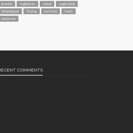
predial
regidores
salud
seguridad
sheinbaum
Trump
turismo
Uach
violencia
RECENT COMMENTS