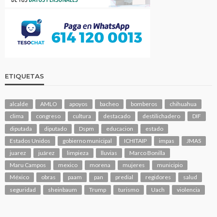
ETIQUETAS
alcalde
AMLO
apoyos
bacheo
bomberos
chihuahua
clima
congreso
cultura
destacado
destilichadero
DIF
diputada
diputado
Dspm
educacion
estado
Estados Unidos
gobierno municipal
ICHITAIP
impas
JMAS
juarez
juárez
limpieza
lluvias
Marco Bonilla
Maru Campos
mexico
morena
mujeres
municipio
México
obras
paam
pan
predial
regidores
salud
seguridad
sheinbaum
Trump
turismo
Uach
violencia