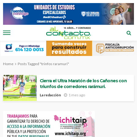
Home
Posts Tagged "trinfos raramuri"
Cierra el Ultra Maratón de los Cañones con
triunfos de corredores rarámuri.
La redacción
1 mes ago