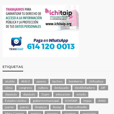
ETIQUETAS
alcalde
AMLO
apoyos
bacheo
bomberos
chihuahua
clima
congreso
cultura
destacado
destilichadero
DIF
diputada
diputado
Dspm
educacion
estado
Estados Unidos
gobierno municipal
ICHITAIP
impas
JMAS
juarez
juárez
limpieza
lluvias
Marco Bonilla
Maru Campos
mexico
morena
mujeres
municipio