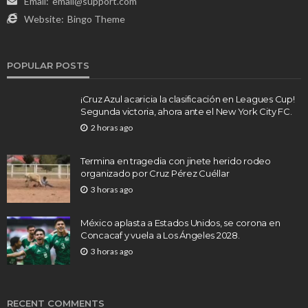
Email:
email@support.com
Website:
Bingo Theme
POPULAR POSTS
¡Cruz Azul acaricia la clasificación en Leagues Cup!
Segunda victoria, ahora ante el New York City FC.
2 horas ago
Termina en tragedia con jinete herido rodeo
organizado por Cruz Pérez Cuéllar
3 horas ago
México aplasta a Estados Unidos, se corona en
Concacaf y vuela a Los Ángeles 2028.
3 horas ago
RECENT COMMENTS