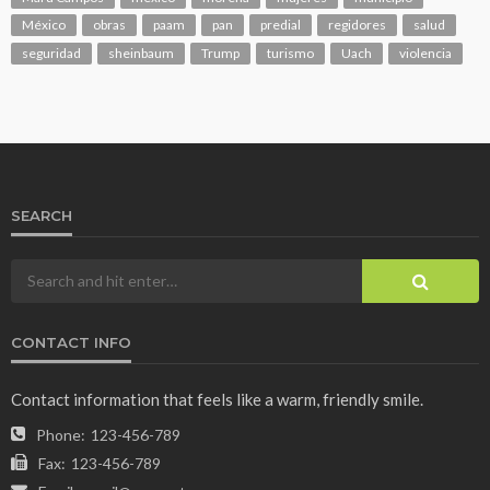
México
obras
paam
pan
predial
regidores
salud
seguridad
sheinbaum
Trump
turismo
Uach
violencia
SEARCH
CONTACT INFO
Contact information that feels like a warm, friendly smile.
Phone:
123-456-789
Fax:
123-456-789