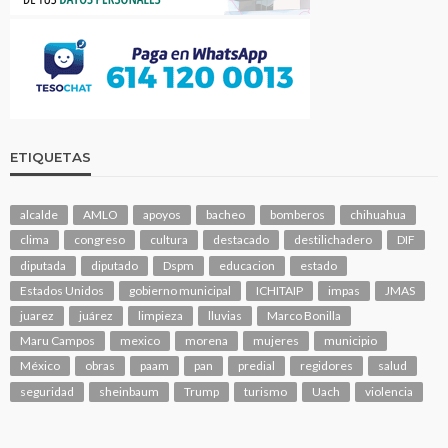
ETIQUETAS
alcalde
AMLO
apoyos
bacheo
bomberos
chihuahua
clima
congreso
cultura
destacado
destilichadero
DIF
diputada
diputado
Dspm
educacion
estado
Estados Unidos
gobierno municipal
ICHITAIP
impas
JMAS
juarez
juárez
limpieza
lluvias
Marco Bonilla
Maru Campos
mexico
morena
mujeres
municipio
México
obras
paam
pan
predial
regidores
salud
seguridad
sheinbaum
Trump
turismo
Uach
violencia