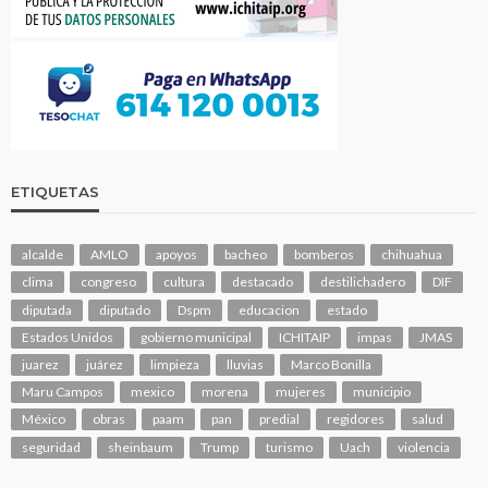
ETIQUETAS
alcalde
AMLO
apoyos
bacheo
bomberos
chihuahua
clima
congreso
cultura
destacado
destilichadero
DIF
diputada
diputado
Dspm
educacion
estado
Estados Unidos
gobierno municipal
ICHITAIP
impas
JMAS
juarez
juárez
limpieza
lluvias
Marco Bonilla
Maru Campos
mexico
morena
mujeres
municipio
México
obras
paam
pan
predial
regidores
salud
seguridad
sheinbaum
Trump
turismo
Uach
violencia