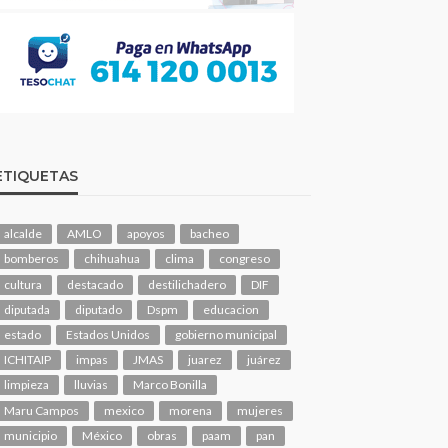
ETIQUETAS
alcalde
AMLO
apoyos
bacheo
bomberos
chihuahua
clima
congreso
cultura
destacado
destilichadero
DIF
diputada
diputado
Dspm
educacion
estado
Estados Unidos
gobierno municipal
ICHITAIP
impas
JMAS
juarez
juárez
limpieza
lluvias
Marco Bonilla
Maru Campos
mexico
morena
mujeres
municipio
México
obras
paam
pan