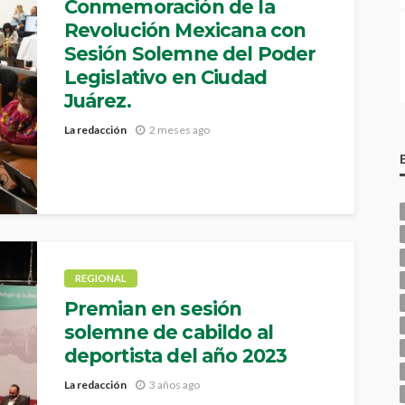
Conmemoración de la
Revolución Mexicana con
Sesión Solemne del Poder
Legislativo en Ciudad
Juárez.
La redacción
2 meses ago
El acto solemne se realizó en las instalaciones del
Auditorio del "Pueblito Mexicano" declarado
Recinto Oficial del Poder Legislativo.
REGIONAL
Premian en sesión
solemne de cabildo al
deportista del año 2023
La redacción
3 años ago