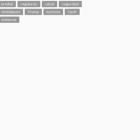
predial
regidores
salud
seguridad
sheinbaum
Trump
turismo
Uach
violencia