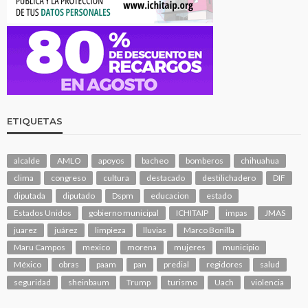
ETIQUETAS
alcalde
AMLO
apoyos
bacheo
bomberos
chihuahua
clima
congreso
cultura
destacado
destilichadero
DIF
diputada
diputado
Dspm
educacion
estado
Estados Unidos
gobierno municipal
ICHITAIP
impas
JMAS
juarez
juárez
limpieza
lluvias
Marco Bonilla
Maru Campos
mexico
morena
mujeres
municipio
México
obras
paam
pan
predial
regidores
salud
seguridad
sheinbaum
Trump
turismo
Uach
violencia