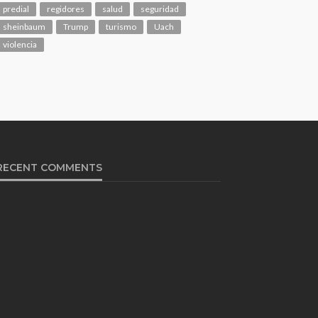
predial
regidores
salud
seguridad
sheinbaum
Trump
turismo
Uach
violencia
RECENT COMMENTS