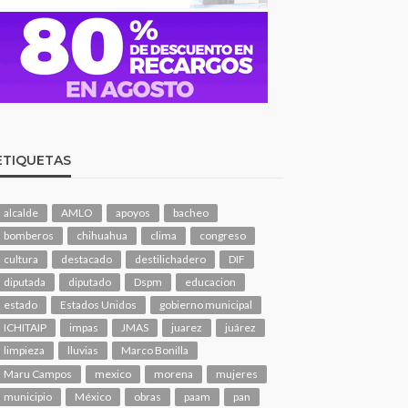
ETIQUETAS
alcalde
AMLO
apoyos
bacheo
bomberos
chihuahua
clima
congreso
cultura
destacado
destilichadero
DIF
diputada
diputado
Dspm
educacion
estado
Estados Unidos
gobierno municipal
ICHITAIP
impas
JMAS
juarez
juárez
limpieza
lluvias
Marco Bonilla
Maru Campos
mexico
morena
mujeres
municipio
México
obras
paam
pan