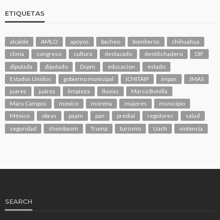
ETIQUETAS
alcalde
AMLO
apoyos
bacheo
bomberos
chihuahua
clima
congreso
cultura
destacado
destilichadero
DIF
diputada
diputado
Dspm
educacion
estado
Estados Unidos
gobierno municipal
ICHITAIP
impas
JMAS
juarez
juárez
limpieza
lluvias
Marco Bonilla
Maru Campos
mexico
morena
mujeres
municipio
México
obras
paam
pan
predial
regidores
salud
seguridad
sheinbaum
Trump
turismo
Uach
violencia
SEARCH