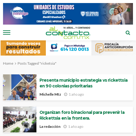
Home
Posts Tagged "ricketsia"
Presenta municipio estrategia vs rickettsia
en 90 colonias prioritarias
Michelle Mtz
1 año ago
Organizan foro binacional para prevenir la
Rickettsia en la frontera.
La redacción
1 año ago