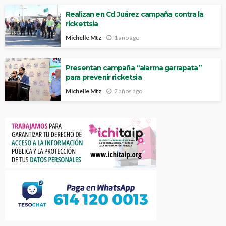
Realizan en Cd Juárez campaña contra la
rickettsia
Michelle Mtz
1 año ago
Presentan campaña “alarma garrapata”
para prevenir ricketsia
Michelle Mtz
2 años ago