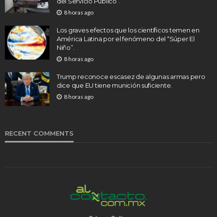
del Servicio Público”.
8 horas ago
Los graves efectos que los científicos temen en
América Latina por el fenómeno del “Súper El
Niño”.
8 horas ago
Trump reconoce escasez de algunas armas pero
dice que EU tiene munición suficiente.
8 horas ago
RECENT COMMENTS