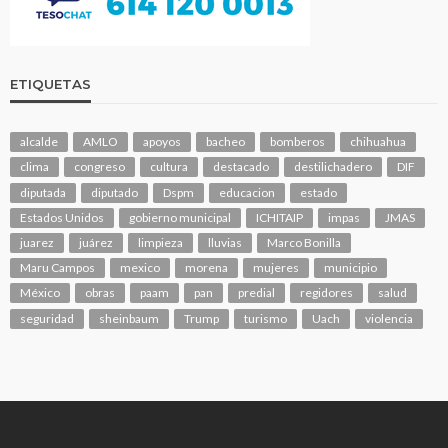
ETIQUETAS
alcalde
AMLO
apoyos
bacheo
bomberos
chihuahua
clima
congreso
cultura
destacado
destilichadero
DIF
diputada
diputado
Dspm
educacion
estado
Estados Unidos
gobierno municipal
ICHITAIP
impas
JMAS
juarez
juárez
limpieza
lluvias
Marco Bonilla
Maru Campos
mexico
morena
mujeres
municipio
México
obras
paam
pan
predial
regidores
salud
seguridad
sheinbaum
Trump
turismo
Uach
violencia