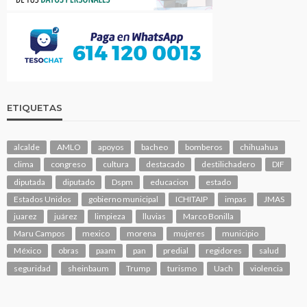
ETIQUETAS
alcalde
AMLO
apoyos
bacheo
bomberos
chihuahua
clima
congreso
cultura
destacado
destilichadero
DIF
diputada
diputado
Dspm
educacion
estado
Estados Unidos
gobierno municipal
ICHITAIP
impas
JMAS
juarez
juárez
limpieza
lluvias
Marco Bonilla
Maru Campos
mexico
morena
mujeres
municipio
México
obras
paam
pan
predial
regidores
salud
seguridad
sheinbaum
Trump
turismo
Uach
violencia