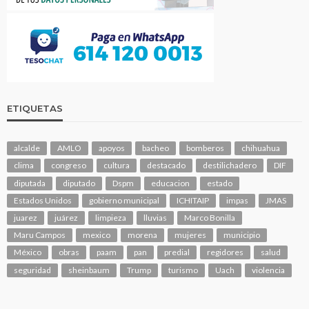
ETIQUETAS
alcalde
AMLO
apoyos
bacheo
bomberos
chihuahua
clima
congreso
cultura
destacado
destilichadero
DIF
diputada
diputado
Dspm
educacion
estado
Estados Unidos
gobierno municipal
ICHITAIP
impas
JMAS
juarez
juárez
limpieza
lluvias
Marco Bonilla
Maru Campos
mexico
morena
mujeres
municipio
México
obras
paam
pan
predial
regidores
salud
seguridad
sheinbaum
Trump
turismo
Uach
violencia