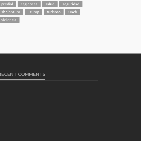
predial
regidores
salud
seguridad
sheinbaum
Trump
turismo
Uach
violencia
RECENT COMMENTS