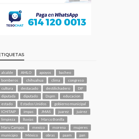
ETIQUETAS
alcalde
AMLO
apoyos
bacheo
bomberos
chihuahua
clima
congreso
cultura
destacado
destilichadero
DIF
diputada
diputado
Dspm
educacion
estado
Estados Unidos
gobierno municipal
ICHITAIP
impas
JMAS
juarez
juárez
limpieza
lluvias
Marco Bonilla
Maru Campos
mexico
morena
mujeres
municipio
México
obras
paam
pan