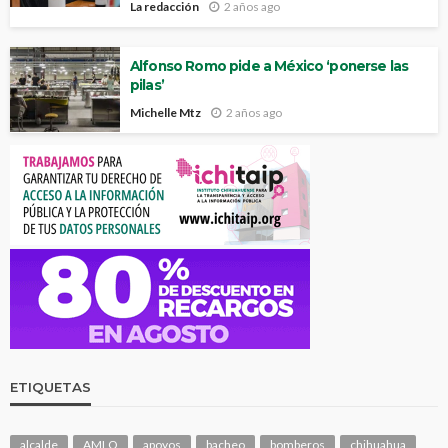
La redacción
2 años ago
Alfonso Romo pide a México ‘ponerse las
pilas’
Michelle Mtz
2 años ago
ETIQUETAS
alcalde
AMLO
apoyos
bacheo
bomberos
chihuahua