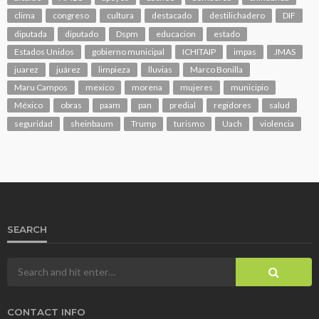
clima
congreso
cultura
destacado
destilichadero
DIF
diputada
diputado
Dspm
educacion
estado
Estados Unidos
gobierno municipal
ICHITAIP
impas
JMAS
juarez
juárez
limpieza
lluvias
Marco Bonilla
Maru Campos
mexico
morena
mujeres
municipio
México
obras
paam
pan
predial
regidores
salud
seguridad
sheinbaum
Trump
turismo
Uach
violencia
SEARCH
CONTACT INFO