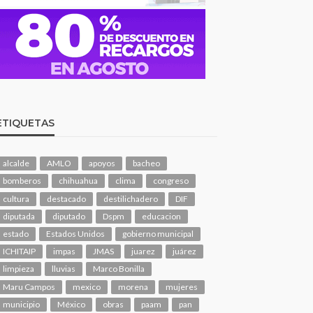
ETIQUETAS
alcalde
AMLO
apoyos
bacheo
bomberos
chihuahua
clima
congreso
cultura
destacado
destilichadero
DIF
diputada
diputado
Dspm
educacion
estado
Estados Unidos
gobierno municipal
ICHITAIP
impas
JMAS
juarez
juárez
limpieza
lluvias
Marco Bonilla
Maru Campos
mexico
morena
mujeres
municipio
México
obras
paam
pan