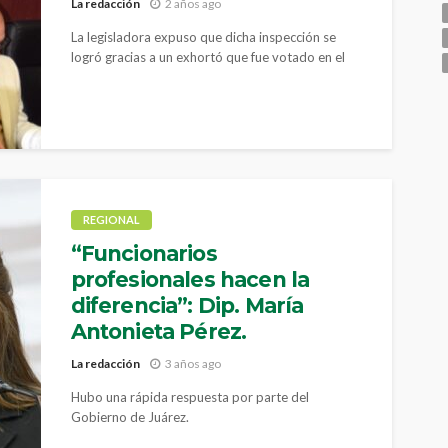
La redacción
2 años ago
La legisladora expuso que dicha inspección se
logró gracias a un exhortó que fue votado en el
Congreso del Estado el pasado 5 de abril
REGIONAL
“Funcionarios
profesionales hacen la
diferencia”: Dip. María
Antonieta Pérez.
La redacción
3 años ago
Hubo una rápida respuesta por parte del
Gobierno de Juárez.