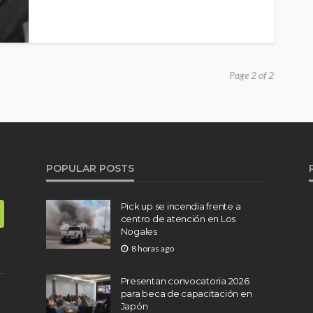
Page 2 of 2
POPULAR POSTS
Pick up se incendia frente a
centro de atención en Los
Nogales
8 horas ago
Presentan convocatoria 2026
para beca de capacitación en
Japón