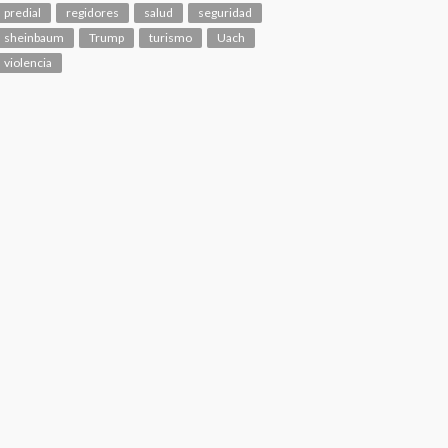
predial
regidores
salud
seguridad
sheinbaum
Trump
turismo
Uach
violencia