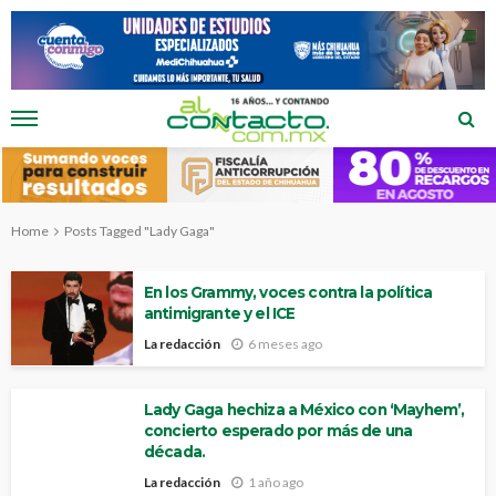
Home
Posts Tagged "Lady Gaga"
En los Grammy, voces contra la política
antimigrante y el ICE
La redacción
6 meses ago
Lady Gaga hechiza a México con ‘Mayhem’,
concierto esperado por más de una
década.
La redacción
1 año ago