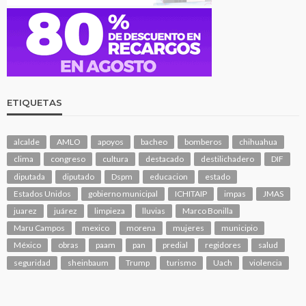
ETIQUETAS
alcalde
AMLO
apoyos
bacheo
bomberos
chihuahua
clima
congreso
cultura
destacado
destilichadero
DIF
diputada
diputado
Dspm
educacion
estado
Estados Unidos
gobierno municipal
ICHITAIP
impas
JMAS
juarez
juárez
limpieza
lluvias
Marco Bonilla
Maru Campos
mexico
morena
mujeres
municipio
México
obras
paam
pan
predial
regidores
salud
seguridad
sheinbaum
Trump
turismo
Uach
violencia