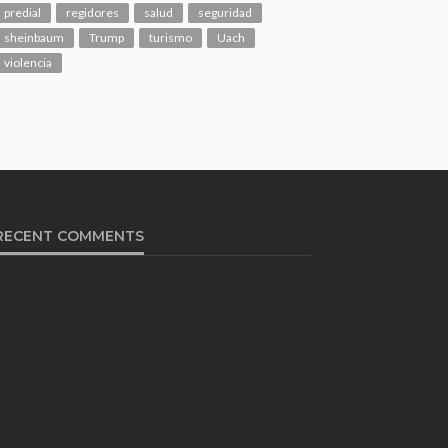
predial
regidores
salud
seguridad
sheinbaum
Trump
turismo
Uach
violencia
RECENT COMMENTS