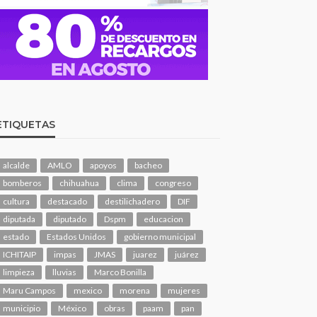
ETIQUETAS
alcalde
AMLO
apoyos
bacheo
bomberos
chihuahua
clima
congreso
cultura
destacado
destilichadero
DIF
diputada
diputado
Dspm
educacion
estado
Estados Unidos
gobierno municipal
ICHITAIP
impas
JMAS
juarez
juárez
limpieza
lluvias
Marco Bonilla
Maru Campos
mexico
morena
mujeres
municipio
México
obras
paam
pan