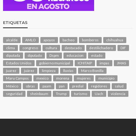
ETIQUETAS
alcalde
AMLO
apoyos
bacheo
bomberos
chihuahua
clima
congreso
cultura
destacado
destilichadero
DIF
diputada
diputado
Dspm
educacion
estado
Estados Unidos
gobierno municipal
ICHITAIP
impas
JMAS
juarez
juárez
limpieza
lluvias
Marco Bonilla
Maru Campos
mexico
morena
mujeres
municipio
México
obras
paam
pan
predial
regidores
salud
seguridad
sheinbaum
Trump
turismo
Uach
violencia