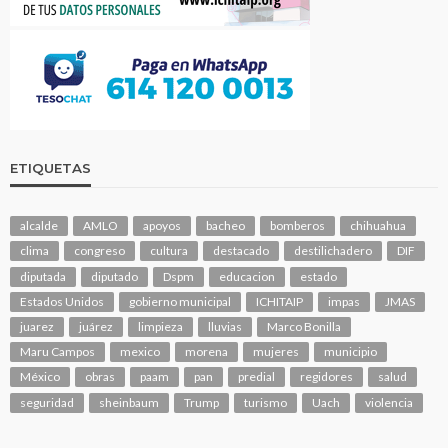
ETIQUETAS
alcalde
AMLO
apoyos
bacheo
bomberos
chihuahua
clima
congreso
cultura
destacado
destilichadero
DIF
diputada
diputado
Dspm
educacion
estado
Estados Unidos
gobierno municipal
ICHITAIP
impas
JMAS
juarez
juárez
limpieza
lluvias
Marco Bonilla
Maru Campos
mexico
morena
mujeres
municipio
México
obras
paam
pan
predial
regidores
salud
seguridad
sheinbaum
Trump
turismo
Uach
violencia