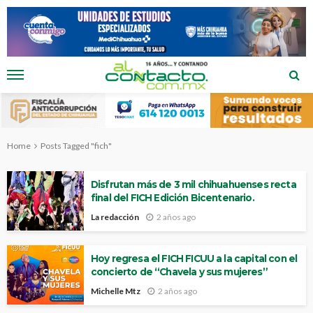
Home
Posts Tagged "fich"
Disfrutan más de 3 mil chihuahuenses recta
final del FICH Edición Bicentenario.
La redacción
2 años ago
Hoy regresa el FICH FICUU a la capital con el
concierto de “Chavela y sus mujeres”
Michelle Mtz
2 años ago