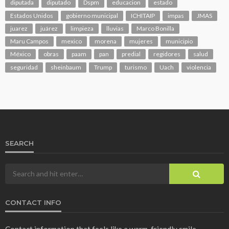
diputada
diputado
Dspm
educacion
estado
Estados Unidos
gobierno municipal
ICHITAIP
impas
JMAS
juarez
juárez
limpieza
lluvias
Marco Bonilla
Maru Campos
mexico
morena
mujeres
municipio
México
obras
paam
pan
predial
regidores
salud
seguridad
sheinbaum
Trump
turismo
Uach
violencia
SEARCH
CONTACT INFO
Contact information that feels like a warm, friendly smile.