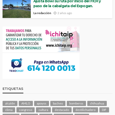
Ajusta Bowi su ruta por inicio del FICH y
paso de la cabalgata del Expogan.
La redacción
2 años ago
ETIQUETAS
alcalde
AMLO
apoyos
bacheo
bomberos
chihuahua
clima
congreso
cultura
destacado
destilichadero
DIF