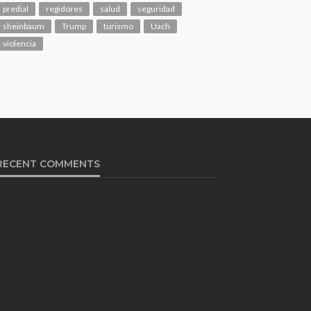
predial
regidores
salud
seguridad
sheinbaum
Trump
turismo
Uach
violencia
RECENT COMMENTS