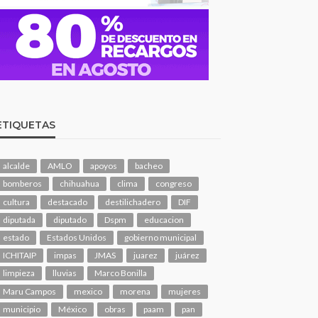
ETIQUETAS
alcalde
AMLO
apoyos
bacheo
bomberos
chihuahua
clima
congreso
cultura
destacado
destilichadero
DIF
diputada
diputado
Dspm
educacion
estado
Estados Unidos
gobierno municipal
ICHITAIP
impas
JMAS
juarez
juárez
limpieza
lluvias
Marco Bonilla
Maru Campos
mexico
morena
mujeres
municipio
México
obras
paam
pan