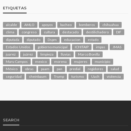
ETIQUETAS
alcalde
AMLO
apoyos
bacheo
bomberos
chihuahua
clima
congreso
cultura
destacado
destilichadero
DIF
diputada
diputado
Dspm
educacion
estado
Estados Unidos
gobierno municipal
ICHITAIP
impas
JMAS
juarez
juárez
limpieza
lluvias
Marco Bonilla
Maru Campos
mexico
morena
mujeres
municipio
México
obras
paam
pan
predial
regidores
salud
seguridad
sheinbaum
Trump
turismo
Uach
violencia
SEARCH