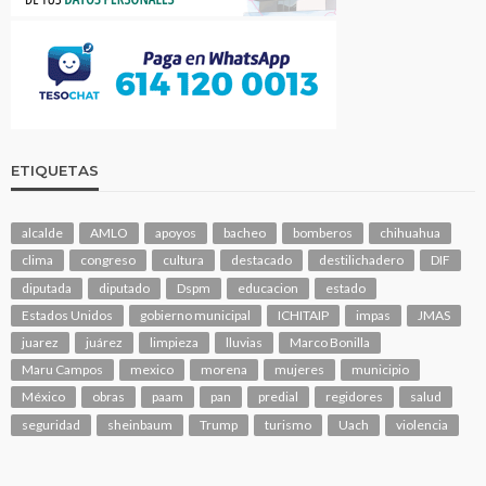
ETIQUETAS
alcalde
AMLO
apoyos
bacheo
bomberos
chihuahua
clima
congreso
cultura
destacado
destilichadero
DIF
diputada
diputado
Dspm
educacion
estado
Estados Unidos
gobierno municipal
ICHITAIP
impas
JMAS
juarez
juárez
limpieza
lluvias
Marco Bonilla
Maru Campos
mexico
morena
mujeres
municipio
México
obras
paam
pan
predial
regidores
salud
seguridad
sheinbaum
Trump
turismo
Uach
violencia