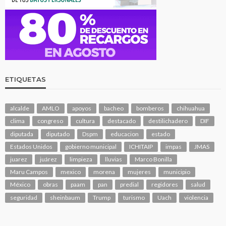
ETIQUETAS
alcalde
AMLO
apoyos
bacheo
bomberos
chihuahua
clima
congreso
cultura
destacado
destilichadero
DIF
diputada
diputado
Dspm
educacion
estado
Estados Unidos
gobierno municipal
ICHITAIP
impas
JMAS
juarez
juárez
limpieza
lluvias
Marco Bonilla
Maru Campos
mexico
morena
mujeres
municipio
México
obras
paam
pan
predial
regidores
salud
seguridad
sheinbaum
Trump
turismo
Uach
violencia