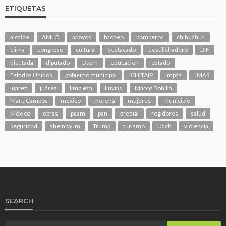
ETIQUETAS
alcalde
AMLO
apoyos
bacheo
bomberos
chihuahua
clima
congreso
cultura
destacado
destilichadero
DIF
diputada
diputado
Dspm
educacion
estado
Estados Unidos
gobierno municipal
ICHITAIP
impas
JMAS
juarez
juárez
limpieza
lluvias
Marco Bonilla
Maru Campos
mexico
morena
mujeres
municipio
México
obras
paam
pan
predial
regidores
salud
seguridad
sheinbaum
Trump
turismo
Uach
violencia
SEARCH