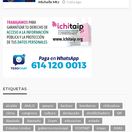
Michelle Mtz
1 año ago
ETIQUETAS
alcalde
AMLO
apoyos
bacheo
bomberos
chihuahua
clima
congreso
cultura
destacado
destilichadero
DIF
diputada
diputado
Dspm
educacion
estado
Estados Unidos
gobierno municipal
ICHITAIP
impas
JMAS