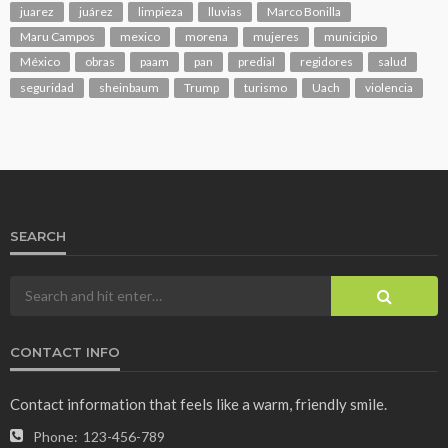
juarez
juárez
limpieza
lluvias
Marco Bonilla
Maru Campos
mexico
morena
mujeres
municipio
México
obras
paam
pan
predial
regidores
salud
seguridad
sheinbaum
Trump
turismo
Uach
violencia
SEARCH
CONTACT INFO
Contact information that feels like a warm, friendly smile.
Phone:
123-456-789