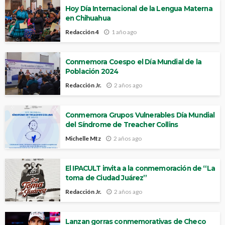
Hoy Día Internacional de la Lengua Materna
en Chihuahua
Redacción 4
1 año ago
Conmemora Coespo el Día Mundial de la
Población 2024
Redacción Jr.
2 años ago
Conmemora Grupos Vulnerables Día Mundial
del Síndrome de Treacher Collins
Michelle Mtz
2 años ago
El IPACULT invita a la conmemoración de “La
toma de Ciudad Juárez”
Redacción Jr.
2 años ago
Lanzan gorras conmemorativas de Checo