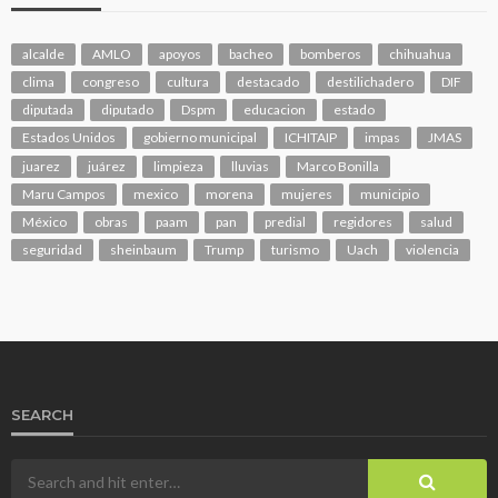
alcalde
AMLO
apoyos
bacheo
bomberos
chihuahua
clima
congreso
cultura
destacado
destilichadero
DIF
diputada
diputado
Dspm
educacion
estado
Estados Unidos
gobierno municipal
ICHITAIP
impas
JMAS
juarez
juárez
limpieza
lluvias
Marco Bonilla
Maru Campos
mexico
morena
mujeres
municipio
México
obras
paam
pan
predial
regidores
salud
seguridad
sheinbaum
Trump
turismo
Uach
violencia
SEARCH