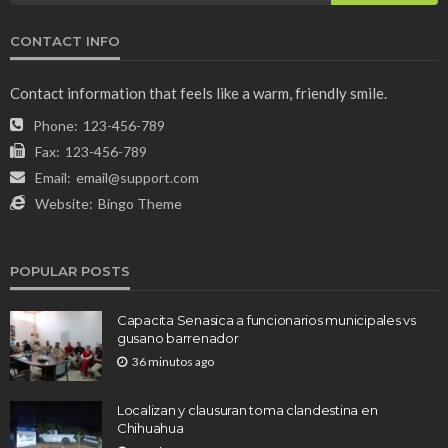
CONTACT INFO
Contact information that feels like a warm, friendly smile.
Phone:
123-456-789
Fax:
123-456-789
Email:
email@support.com
Website:
Bingo Theme
POPULAR POSTS
Capacita Senasica a funcionarios municipales vs
gusano barrenador
36 minutos ago
Localizan y clausuran toma clandestina en
Chihuahua