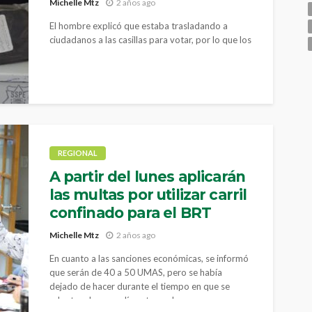
Michelle Mtz
2 años ago
El hombre explicó que estaba trasladando a
ciudadanos a las casillas para votar, por lo que los
agentes lo detuvieron por la presunta comisión
de un delito electoral
REGIONAL
A partir del lunes aplicarán
las multas por utilizar carril
confinado para el BRT
Michelle Mtz
2 años ago
En cuanto a las sanciones económicas, se informó
que serán de 40 a 50 UMAS, pero se había
dejado de hacer durante el tiempo en que se
adaptara la nueva línea troncal