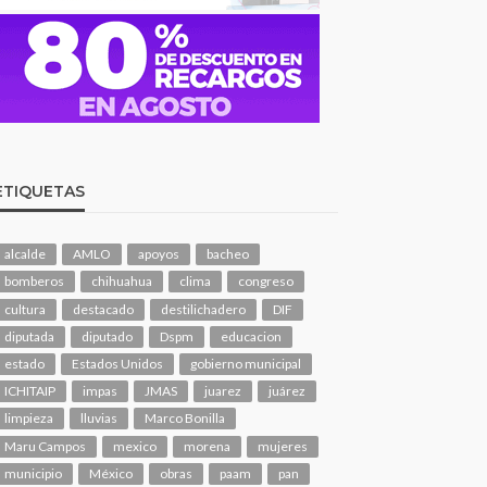
ETIQUETAS
alcalde
AMLO
apoyos
bacheo
bomberos
chihuahua
clima
congreso
cultura
destacado
destilichadero
DIF
diputada
diputado
Dspm
educacion
estado
Estados Unidos
gobierno municipal
ICHITAIP
impas
JMAS
juarez
juárez
limpieza
lluvias
Marco Bonilla
Maru Campos
mexico
morena
mujeres
municipio
México
obras
paam
pan