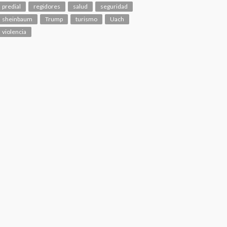
predial
regidores
salud
seguridad
sheinbaum
Trump
turismo
Uach
violencia