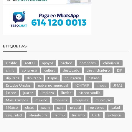
ETIQUETAS
alcalde
AMLO
apoyos
bacheo
bomberos
chihuahua
clima
congreso
cultura
destacado
destilichadero
DIF
diputada
diputado
Dspm
educacion
estado
Estados Unidos
gobierno municipal
ICHITAIP
impas
JMAS
juarez
juárez
limpieza
lluvias
Marco Bonilla
Maru Campos
mexico
morena
mujeres
municipio
México
obras
paam
pan
predial
regidores
salud
seguridad
sheinbaum
Trump
turismo
Uach
violencia